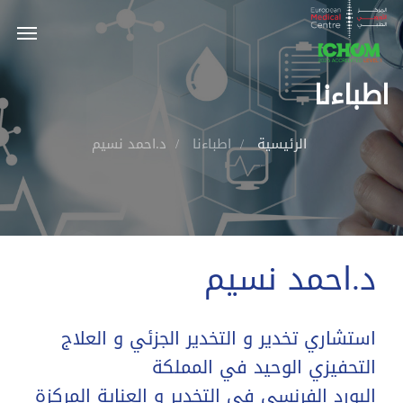
اطباءنا
الرئيسية
اطباءنا
د.احمد نسيم
د.احمد نسيم
استشاري تخدير و التخدير الجزئي و العلاج
التحفيزي الوحيد في المملكة
البورد الفرنسي في التخدير و العناية المركزة